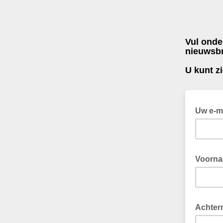
Vul onde
nieuwsbr
U kunt zi
Uw e-m
Voorn
Achte