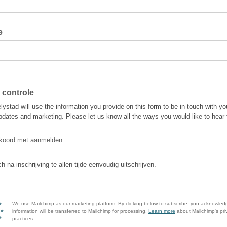
e
 controle
elystad will use the information you provide on this form to be in touch with yo
pdates and marketing. Please let us know all the ways you would like to hear
koord met aanmelden
h na inschrijving te allen tijde eenvoudig uitschrijven.
We use Mailchimp as our marketing platform. By clicking below to subscribe, you acknowled
information will be transferred to Mailchimp for processing.
Learn more
about Mailchimp's pri
practices.