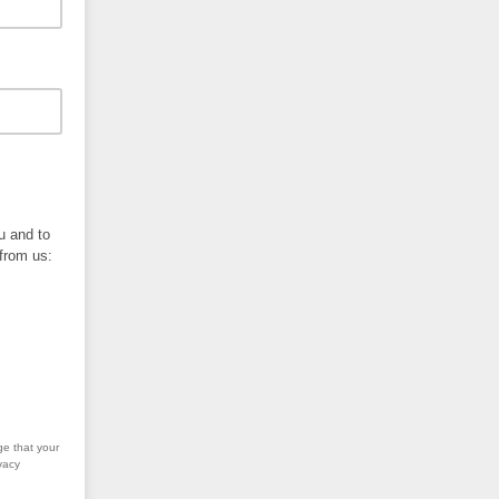
u and to
 from us:
ge that your
vacy