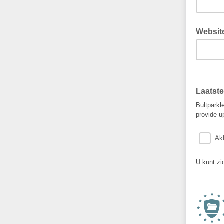
Websit
Laatste
Bultparkl
provide u
Ak
U kunt zic